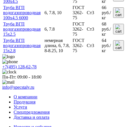
100х4.5
75
кг
Труба ВГП
ГОСТ
66
водогазопроводная
6, 7.8, 10
3262-
Ст3
руб.
/
100x4.5 6000
75
кг
Труба ВГП
ГОСТ
68
водогазопроводная
6, 7.8
3262-
Ст3
руб.
/
15х2.5
75
кг
Труба ВГП
немерная
ГОСТ
64
водогазопроводная
длина, 6, 7.8,
3262-
Ст3
руб.
/
15х2.8
8-8.25, 10
75
кг
+7(495) 128-62-78
Пн-Пт: 09:00 - 18:00
info@specstaly.ru
О компании
Продукция
Услуги
Спецпредложения
Доставка и оплата
Новости и события