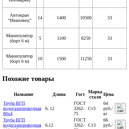
Автокран
14
1400
10500
33
“Ивановец”
Манипулятор
5
1100
8250
33
(борт 6 м)
Манипулятор
10
1500
11250
33
(борт 6 м)
Похожие товары
Марка
Название
Длина
Гост
Цена
стали
Труба ВГП
ГОСТ
64
водогазопроводная
6, 12
3262-
Ст3
руб.
/
80х4
75
кг
Труба ВГП
ГОСТ
66
водогазопроводная
6,12
3262-
Ст3
руб.
/