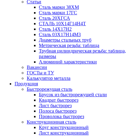
Статьи
Сталь марки 38ХМ
Сталь марки 17ГС
Сталь 20ХГСА
СТАЛЬ 10Х14Г14Н4Т
Сталь 14Х17Н2
Сталь 03Х17Н14М3
Диаметры стальных труб
Метрическая резьба: таблица
Трубная цилиндрическая резьба: таблица,
размеры
Алюминий характеристики
Вакансии
ГОСТы и ТУ
Калькулятор металла
Продукция
Быстрорежущая сталь
Брусок из быстрорежущей стали
Квадрат быстрорез
Лист быстрорез
Полоса быстрорез
Проволока быстрорез
Конструкционная сталь
Круг конструкционный
Лист конструкционный