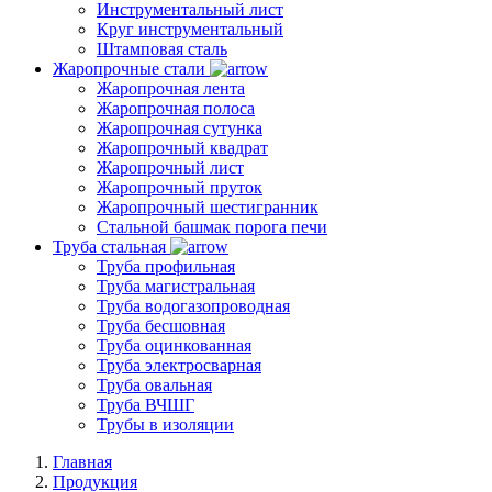
Инструментальный лист
Круг инструментальный
Штамповая сталь
Жаропрочные стали
Жаропрочная лента
Жаропрочная полоса
Жаропрочная сутунка
Жаропрочный квадрат
Жаропрочный лист
Жаропрочный пруток
Жаропрочный шестигранник
Стальной башмак порога печи
Труба стальная
Труба профильная
Труба магистральная
Труба водогазопроводная
Труба бесшовная
Труба оцинкованная
Труба электросварная
Труба овальная
Труба ВЧШГ
Трубы в изоляции
Главная
Продукция